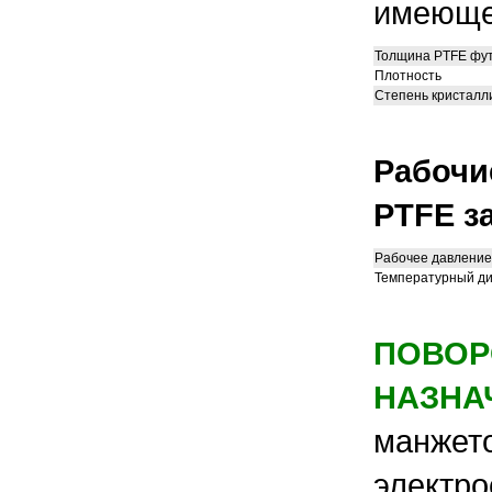
имеюще
Толщина PTFE фу
Плотность
Степень кристалл
Рабочи
PTFE з
Рабочее давление
Температурный д
ПОВОР
НАЗНА
манжето
электро