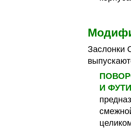
Модифи
Заслонки C
выпускают
ПОВОР
И ФУТИ
предназ
смежной
целико