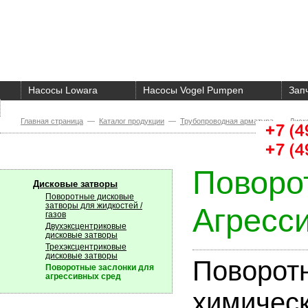
Насосы Lowara
Насосы Vogel Pumpen
Зап
О компании
Главная страница
—
Каталог продукции
—
Трубопроводная арматура
—
Диск
Поворо
Дисковые затворы
Поворотные дисковые
затворы для жидкостей /
Агресс
газов
Двухэксцентриковые
дисковые затворы
Трехэксцентриковые
дисковые затворы
Поворотн
Поворотные заслонки для
агрессивных сред
химичес