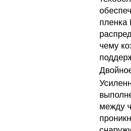
обеспеч
пленка 
распред
чему ко
поддерж
Двойное
Усиленн
выполн
между ч
проник
снаружи