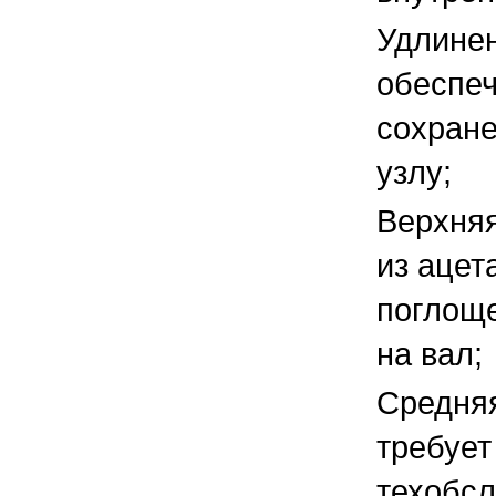
Удлинен
обеспе
сохране
узлу;
Верхняя
из ацет
поглоще
на вал;
Средняя
требует
техобсл