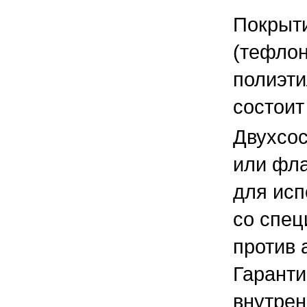
Покрыти
(тефло
полиэти
состоит
Двухсос
или фла
для исп
со спе
против 
Гаранти
внутрен