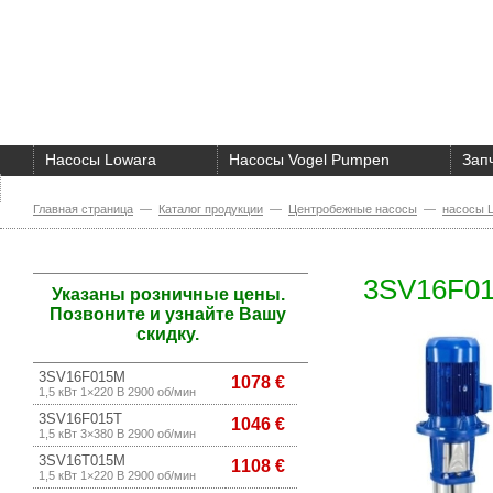
Насосы Lowara
Насосы Vogel Pumpen
Зап
О компании
Главная страница
—
Каталог продукции
—
Центробежные насосы
—
насосы 
3SV16F0
Указаны розничные цены.
Позвоните и узнайте Вашу
скидку.
3SV16F015M
1078 €
1,5 кВт 1×220 В 2900 об/мин
3SV16F015T
1046 €
1,5 кВт 3×380 В 2900 об/мин
3SV16T015M
1108 €
1,5 кВт 1×220 В 2900 об/мин