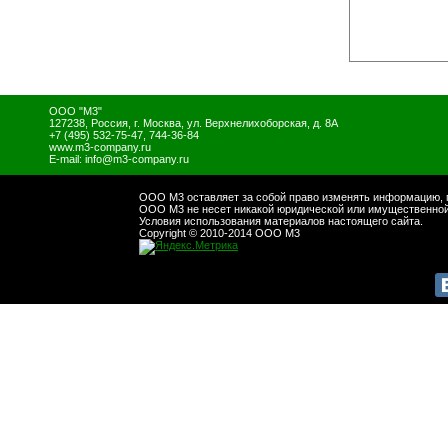
ООО "М3"
127238
,
Россия
,
г. Москва
,
ул. Верхнелихоборская, д. 8А
+7 (495) 532-75-47, 744-36-84
www.m3-company.ru
E-mail:
info@m3-company.ru
ООО М3 оставляет за собой право изменять информацию, п
ООО М3 не несет никакой юридической или имущественной 
Условия использования материалов настоящего сайта.
Copyright © 2010-2014 ООО М3