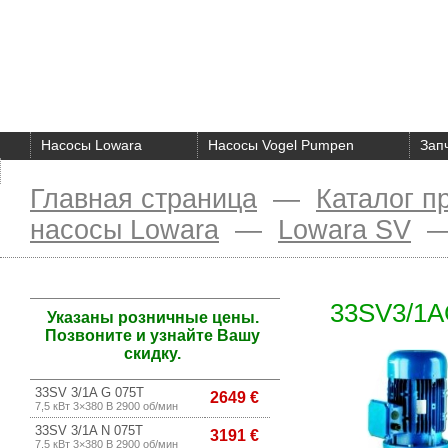
Насосы Lowara
Насосы Vogel Pumpen
Зап
О компании
Главная страница
—
Каталог п
насосы Lowara
—
Lowara SV
33SV3/1A
Указаны розничные цены.
Позвоните и узнайте Вашу
скидку.
33SV 3/1A G 075T
2649 €
7,5 кВт 3×380 В 2900 об/мин
33SV 3/1A N 075T
3191 €
7,5 кВт 3×380 В 2900 об/мин