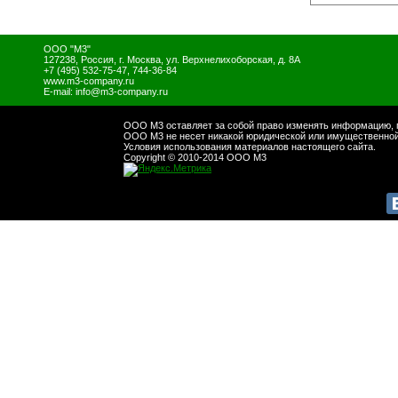
ООО "М3"
127238
,
Россия
,
г. Москва
,
ул. Верхнелихоборская, д. 8А
+7 (495) 532-75-47, 744-36-84
www.m3-company.ru
E-mail:
info@m3-company.ru
ООО М3 оставляет за собой право изменять информацию, п
ООО М3 не несет никакой юридической или имущественной 
Условия использования материалов настоящего сайта.
Copyright © 2010-2014 ООО М3