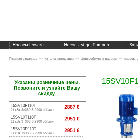
Насосы Lowara
Насосы Vogel Pumpen
Зап
О компании
Главная страница
—
Каталог продукции
—
Центробежные насосы
—
насосы 
15SV10F1
Указаны розничные цены.
Позвоните и узнайте Вашу
скидку.
15SV10F110T
2887 €
11 кВт 3×380 В 2900 об/мин
15SV10T110T
2951 €
11 кВт 3×380 В 2900 об/мин
15SV10R110T
2951 €
11 кВт 3×380 В 2900 об/мин