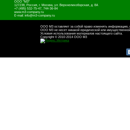
ООО "М3"
127238
,
Россия
,
г. Москва
,
ул. Верхнелихоборская, д. 8А
+7 (495) 532-75-47, 744-36-84
www.m3-company.ru
E-mail:
info@m3-company.ru
ООО М3 оставляет за собой право изменять информацию, п
ООО М3 не несет никакой юридической или имущественной 
Условия использования материалов настоящего сайта.
Copyright © 2010-2014 ООО М3