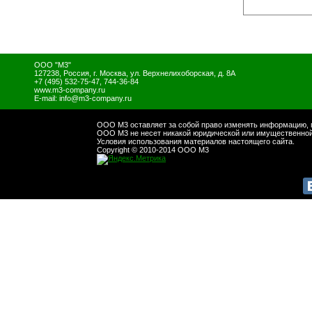
ООО "М3"
127238
,
Россия
,
г. Москва
,
ул. Верхнелихоборская, д. 8А
+7 (495) 532-75-47, 744-36-84
www.m3-company.ru
E-mail:
info@m3-company.ru
ООО М3 оставляет за собой право изменять информацию, п
ООО М3 не несет никакой юридической или имущественной 
Условия использования материалов настоящего сайта.
Copyright © 2010-2014 ООО М3