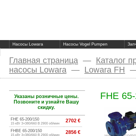
Насосы Lowara
Насосы Vogel Pumpen
Зап
О компании
Главная страница
—
Каталог п
насосы Lowara
—
Lowara FH
FHE 65-
Указаны розничные цены.
Позвоните и узнайте Вашу
скидку.
FHE 65-200/150
2702 €
15 кВт 3×380/660 В 2900 об/мин
FHBE 65-200/150
2856 €
15 кВт 3×380/660 В 2900 об/мин